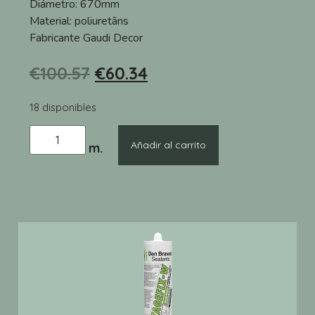
Diámetro:
670mm
Material:
poliuretāns
Fabricante
Gaudi Decor
€
100.57
€
60.34
18 disponibles
Añadir al carrito