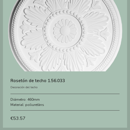
Rosetón de techo 1.56.033
Decoración del techo
Diámetro:
460mm
Material:
poliuretāns
€
53.57