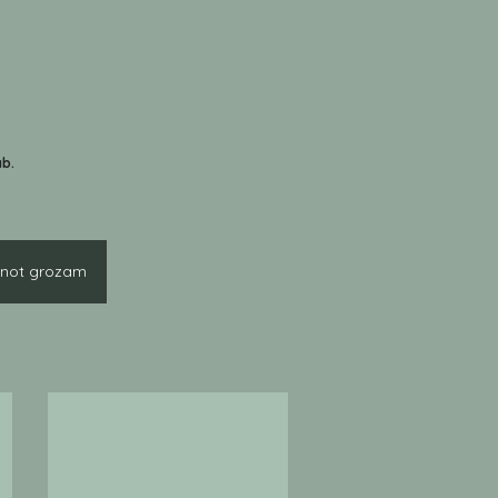
ab.
enot grozam