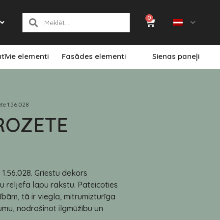
0
tīvie elementi
Fasādes elementi
Sienas paneļi
ete 1.56.028
ROZETE
 1.56.028. Griestu dekors
u reljefa lapu rakstu. Pateicoties
bām, tā ir viegla, mitrumizturīga
jumu, nodrošinot ilgmūžību un