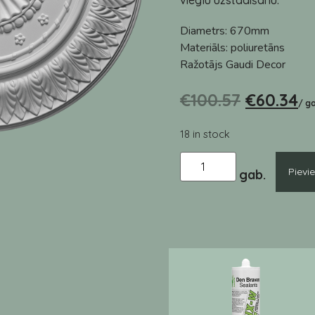
vieglu uzstādīšanu.
Diametrs:
670mm
Materiāls:
poliuretāns
Ražotājs
Gaudi Decor
€
100.57
€
60.34
/ g
18 in stock
Pievi