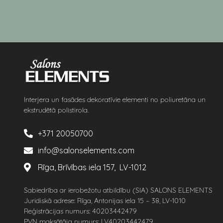
Interjera un fasādes dekoratīvie elementi no poliuretāna un
ekstrudētā polistirola.
+371 20050700
info@salonselements.com
Rīga, Brīvības iela 157, LV-1012
Sabiedrība ar ierobežotu atbildību (SIA) SALONS ELEMENTS
Juridiskā adrese: Rīga, Antonijas iela 15 – 38, LV-1010
Reģistrācijas numurs: 40203442479
PVN maksātāja numurs: LV40203442479