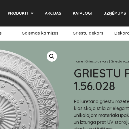
PRODUKTI
AKCIJAS
KATALOGI
UZŅĒMUMS
es
Gaismas karnīzes
Griestu dekors
Dekora
Home
|
Griestu dekors
|
Griestu roz
GRIESTU 
1.56.028
Poliuretāna griestu rozete
klasiskajā stilā ar elegant
unikālajām materiāla īpašī
un izturīga pret UV staro