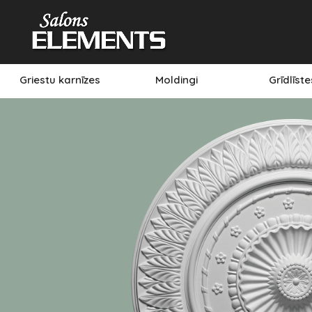
Griestu karnīzes
Moldingi
Grīdlīst