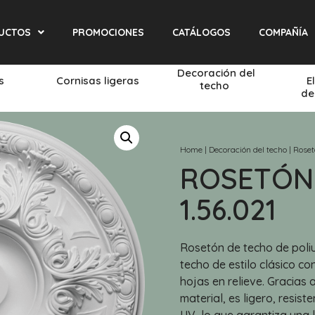
UCTOS
PROMOCIONES
CATÁLOGOS
COMPAÑÍA
Decoración del
és
Cornisas ligeras
E
techo
de
Home
|
Decoración del techo
|
Roset
ROSETÓN
1.56.021
Rosetón de techo de poliu
techo de estilo clásico 
hojas en relieve. Gracias 
material, es ligero, resis