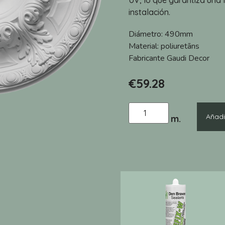
UV, lo que garantiza una l
instalación.
Diámetro:
490mm
Material:
poliuretāns
Fabricante
Gaudi Decor
€
59.28
Añadir