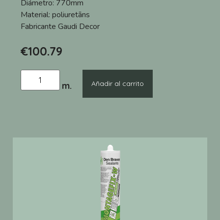
Diámetro:
770mm
Material:
poliuretāns
Fabricante
Gaudi Decor
€
100.79
Añadir al carrito