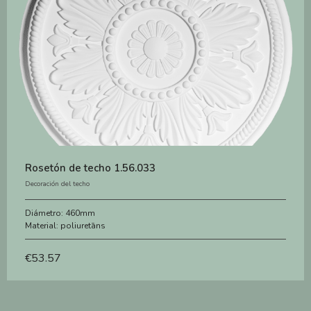
Rosetón de techo 1.56.033
Decoración del techo
Diámetro:
460mm
Material:
poliuretāns
€
53.57