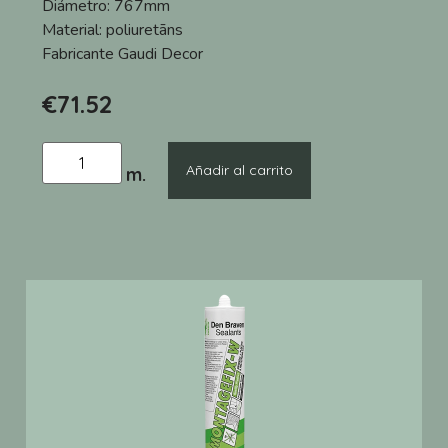
Diámetro:
767mm
Material:
poliuretāns
Fabricante
Gaudi Decor
€
71.52
Añadir al carrito