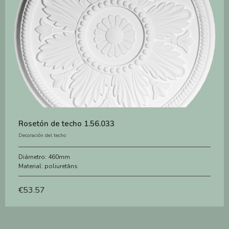
Rosetón de techo 1.56.033
Decoración del techo
Diámetro:
460mm
Material:
poliuretāns
€
53.57