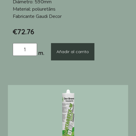
Diámetro:
590mm
Material:
poliuretāns
Fabricante
Gaudi Decor
€
72.76
Añadir al carrito