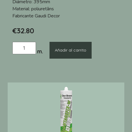
Diámetro:
395mm
Material:
poliuretāns
Fabricante
Gaudi Decor
€
32.80
Añadir al carrito