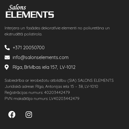
Interjera un fasādes dekoratīvie elementi no poliuretāna un
ekstrudētā polistirola.
+371 20050700
info@salonselements.com
Rīga, Brīvības iela 157, LV-1012
Sabiedrība ar ierobežotu atbildību (SIA) SALONS ELEMENTS
Juridiskā adrese: Rīga, Antonijas iela 15 – 38, LV-1010
Reģistrācijas numurs: 40203442479
PVN maksātāja numurs: LV40203442479