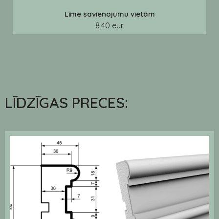
Līme savienojumu vietām
8,40 eur
LĪDZĪGAS PRECES: