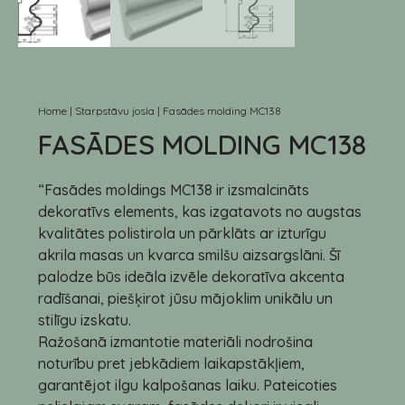
Home
|
Starpstāvu josla
|
Fasādes molding MC138
FASĀDES MOLDING MC138
“Fasādes moldings MC138 ir izsmalcināts
dekoratīvs elements, kas izgatavots no augstas
kvalitātes polistirola un pārklāts ar izturīgu
akrila masas un kvarca smilšu aizsargslāni. Šī
palodze būs ideāla izvēle dekoratīva akcenta
radīšanai, piešķirot jūsu mājoklim unikālu un
stilīgu izskatu.
Ražošanā izmantotie materiāli nodrošina
noturību pret jebkādiem laikapstākļiem,
garantējot ilgu kalpošanas laiku. Pateicoties