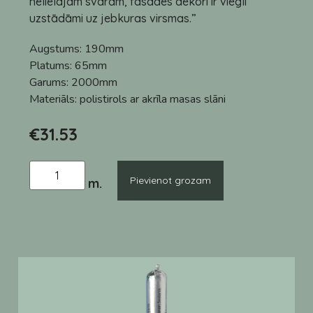
nelielajam svaram, fasādes dekori ir viegli
uzstādāmi uz jebkuras virsmas.”
Augstums:
190mm
Platums:
65mm
Garums:
2000mm
Materiāls:
polistirols ar akrīla masas slāni
€
31.53
Pievienot grozam