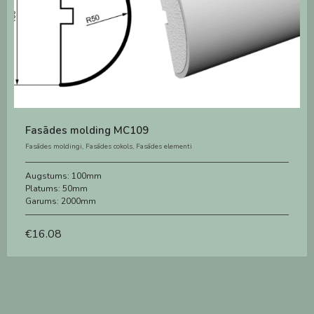
Fasādes molding MC109
Fasādes moldingi
,
Fasādes cokols
,
Fasādes elementi
Augstums:
100mm
Platums:
50mm
Garums:
2000mm
€
16.08