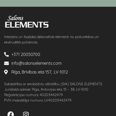
Interjera un fasādes dekoratīvie elementi no poliuretāna un
ekstrudētā polistirola.
+371 20050700
info@salonselements.com
Rīga, Brīvības iela 157, LV-1012
Sabiedrība ar ierobežotu atbildību (SIA) SALONS ELEMENTS
Juridiskā adrese: Rīga, Antonijas iela 15 – 38, LV-1010
Reģistrācijas numurs: 40203442479
PVN maksātāja numurs: LV40203442479