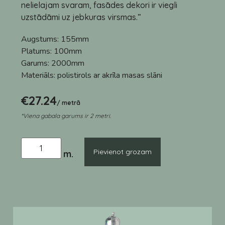
nelielajam svaram, fasādes dekori ir viegli
uzstādāmi uz jebkuras virsmas.”
Augstums:
155mm
Platums:
100mm
Garums:
2000mm
Materiāls:
polistirols ar akrīla masas slāni
€
27.24
/ metrā
*Viena gabala garums ir 2 metri.
Pievienot grozam