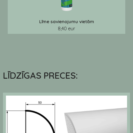
Līme savienojumu vietām
8,40 eur
LĪDZĪGAS PRECES: