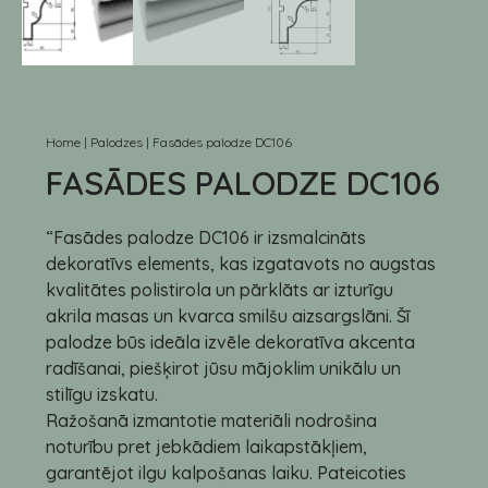
Home
|
Palodzes
|
Fasādes palodze DC106
FASĀDES PALODZE DC106
“Fasādes palodze DC106 ir izsmalcināts
dekoratīvs elements, kas izgatavots no augstas
kvalitātes polistirola un pārklāts ar izturīgu
akrila masas un kvarca smilšu aizsargslāni. Šī
palodze būs ideāla izvēle dekoratīva akcenta
radīšanai, piešķirot jūsu mājoklim unikālu un
stilīgu izskatu.
Ražošanā izmantotie materiāli nodrošina
noturību pret jebkādiem laikapstākļiem,
garantējot ilgu kalpošanas laiku. Pateicoties