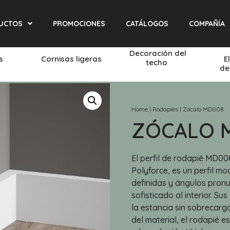
UCTOS
PROMOCIONES
CATÁLOGOS
COMPAÑÍA
Decoración del
és
Cornisas ligeras
E
techo
de
Home
|
Rodapiés
|
Zócalo MD008
ZÓCALO 
El perfil de rodapié MD00
Polyforce, es un perfil mo
definidas y ángulos pron
sofisticado al interior. Su
la estancia sin sobrecarg
del material, el rodapié e