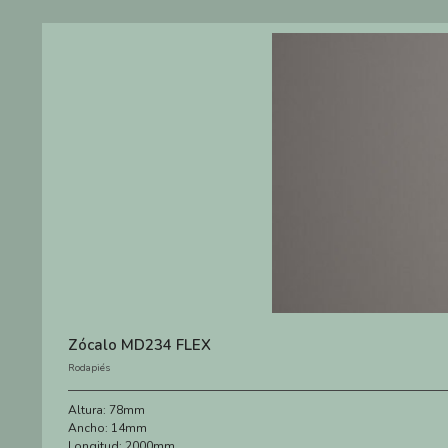
Zócalo MD234 FLEX
Rodapiés
Altura:
78mm
Ancho:
14mm
Longitud:
2000mm