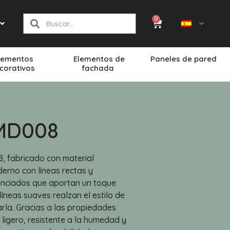
0
lementos
Elementos de
Paneles de pared
corativos
fachada
MD008
8, fabricado con material
derno con líneas rectas y
unciados que aportan un toque
s líneas suaves realzan el estilo de
arla. Gracias a las propiedades
s ligero, resistente a la humedad y