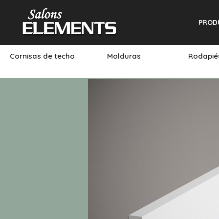
PROD
Cornisas de techo
Molduras
Rodapi