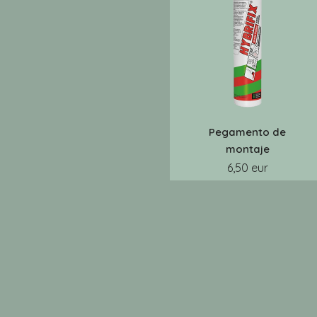
Pegamento de
montaje
6,50 eur