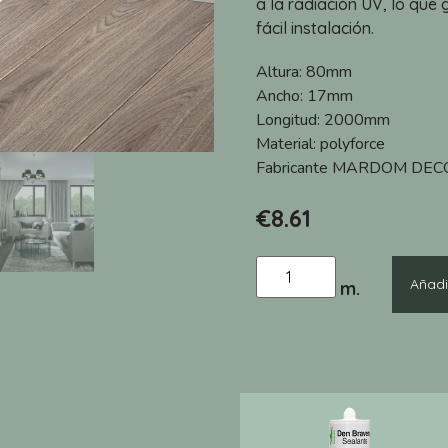
a la radiación UV, lo que 
fácil instalación.
Altura:
80mm
Ancho:
17mm
Longitud:
2000mm
Material:
polyforce
Fabricante
MARDOM DEC
€
8.61
Añadir