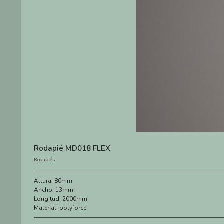
Rodapié MD018 FLEX
Rodapiés
Altura:
80mm
Ancho:
13mm
Longitud:
2000mm
Material:
polyforce