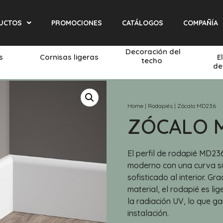
UCTOS
PROMOCIONES
CATÁLOGOS
COMPAÑÍA
Decoración del
és
Cornisas ligeras
E
techo
de
Home
|
Rodapiés
|
Zócalo MD236
ZÓCALO 
El perfil de rodapié MD236
moderno con una curva s
sofisticado al interior. Gr
material, el rodapié es li
la radiación UV, lo que ga
instalación.