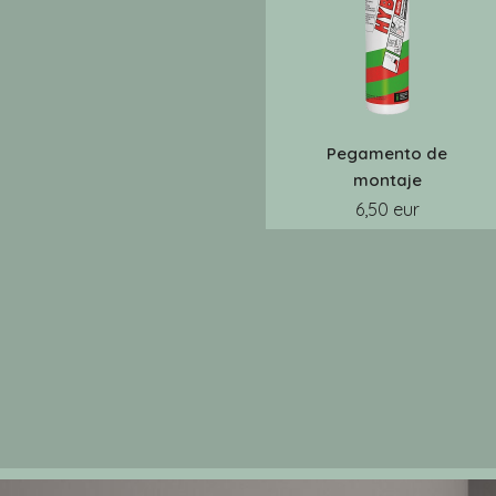
Pegamento de
montaje
6,50 eur