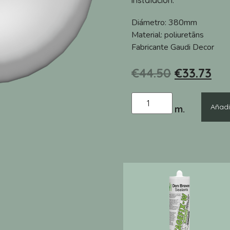
instalación.
Diámetro:
380mm
Material:
poliuretāns
Fabricante
Gaudi Decor
€
44.50
€
33.73
Añadir