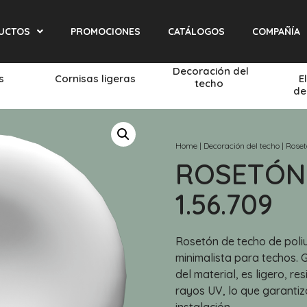
UCTOS
PROMOCIONES
CATÁLOGOS
COMPAÑÍA
Decoración del
és
Cornisas ligeras
E
techo
de
Home
|
Decoración del techo
|
Roset
ROSETÓN
1.56.709
Rosetón de techo de poliu
minimalista para techos. 
del material, es ligero, r
rayos UV, lo que garantiza