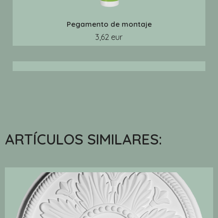
Pegamento de montaje
3,62 eur
ARTÍCULOS SIMILARES: