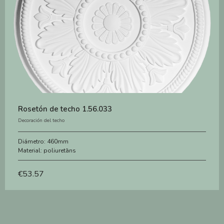
Rosetón de techo 1.56.033
Decoración del techo
Diámetro:
460mm
Material:
poliuretāns
€
53.57