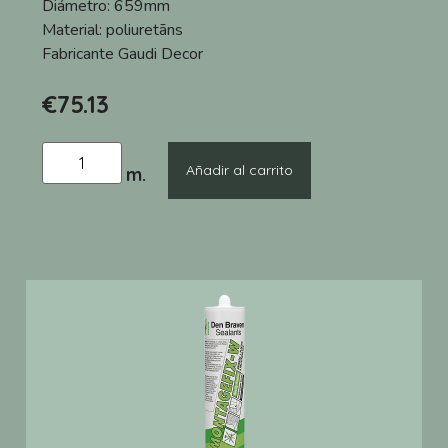
Diámetro:
659mm
Material:
poliuretāns
Fabricante
Gaudi Decor
€
75.13
Añadir al carrito