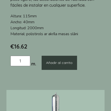
fáciles de instalar en cualquier superficie.
Altura:
115mm
Ancho:
40mm
Longitud:
2000mm
Material:
polistirols ar akrīla masas slāni
€
16.62
Añadir al carrito