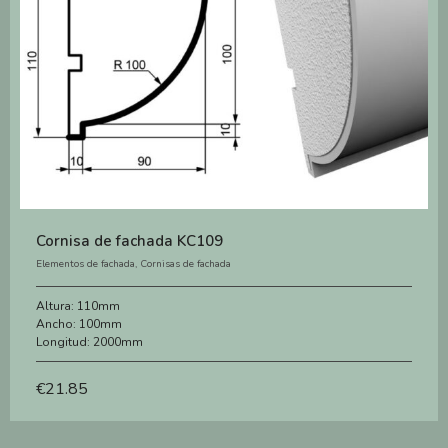
Cornisa de fachada KC109
Elementos de fachada
,
Cornisas de fachada
Altura:
110mm
Ancho:
100mm
Longitud:
2000mm
€
21.85