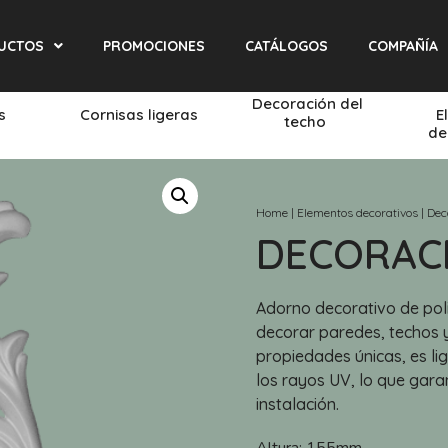
UCTOS
PROMOCIONES
CATÁLOGOS
COMPAÑÍA
Decoración del
és
Cornisas ligeras
E
techo
de
Home
|
Elementos decorativos
|
Dec
DECORACIÓ
Adorno decorativo de poli
decorar paredes, techos y
propiedades únicas, es li
los rayos UV, lo que garan
instalación.