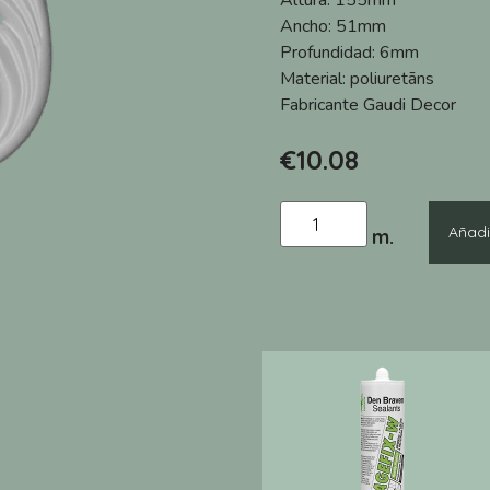
Altura:
155mm
Ancho:
51mm
Profundidad:
6mm
Material:
poliuretāns
Fabricante
Gaudi Decor
€
10.08
Añadir