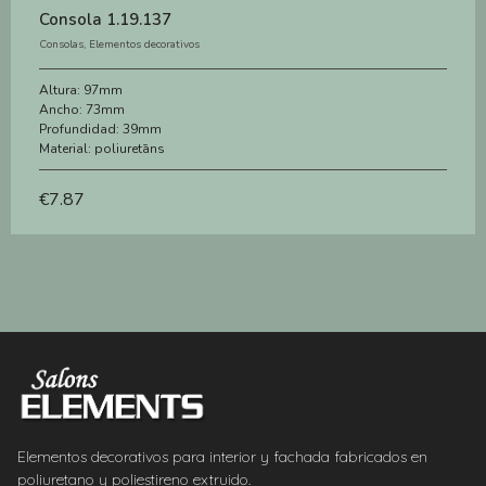
Consola 1.19.137
Consolas
,
Elementos decorativos
Altura:
97mm
Ancho:
73mm
Profundidad:
39mm
Material:
poliuretāns
€
7.87
Elementos decorativos para interior y fachada fabricados en
poliuretano y poliestireno extruido.