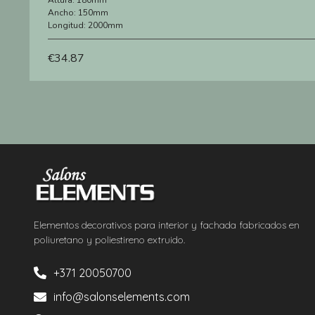
Altura:
180mm
Ancho:
150mm
Longitud:
2000mm
€
34.87
Elementos decorativos para interior y fachada fabricados en
poliuretano y poliestireno extruido.
+371 20050700
info@salonselements.com