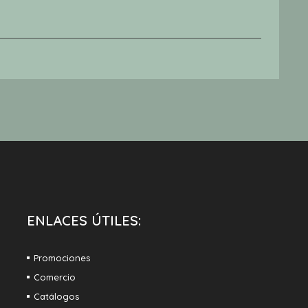
Al
An
Lo
€
ENLACES ÚTILES:
Promociones
Comercio
Catálogos