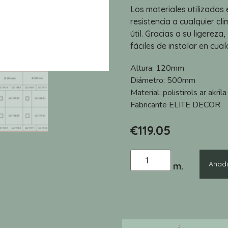
Los materiales utilizados
resistencia a cualquier cl
útil. Gracias a su ligerez
fáciles de instalar en cual
Altura:
120mm
Diámetro:
500mm
Material:
polistirols ar akrīl
Fabricante
ELITE DECOR
€
119.05
Añadir