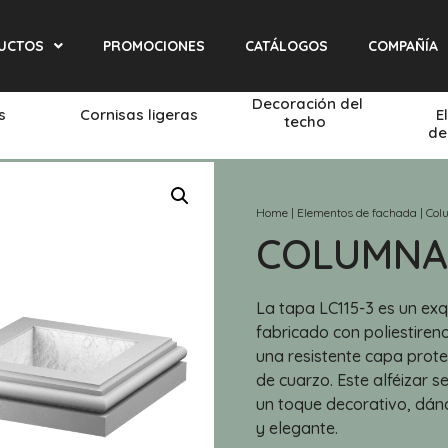
UCTOS
PROMOCIONES
CATÁLOGOS
COMPAÑÍA
Decoración del
és
Cornisas ligeras
E
techo
de
Home
|
Elementos de fachada
|
Col
COLUMNA 
La tapa LC115-3 es un exq
fabricado con poliestireno
una resistente capa prote
de cuarzo. Este alféizar s
un toque decorativo, dán
y elegante.