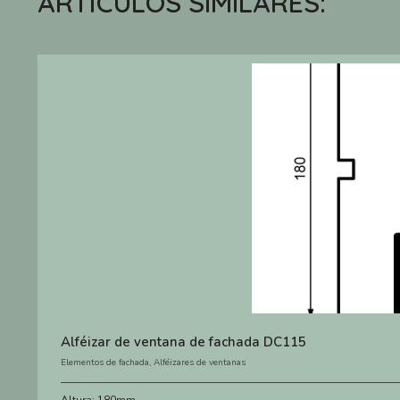
ARTÍCULOS SIMILARES:
Alféizar de ventana de fachada DC115
Elementos de fachada
,
Alféizares de ventanas