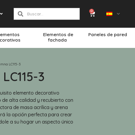
0
lementos
Elementos de
Paneles de pared
corativos
fachada
umna LC115-3
LC115-3
uisito elemento decorativo
 de alta calidad y recubierto con
ctora de masa acrílica y arena
erá la opción perfecta para crear
dole a su hogar un aspecto único