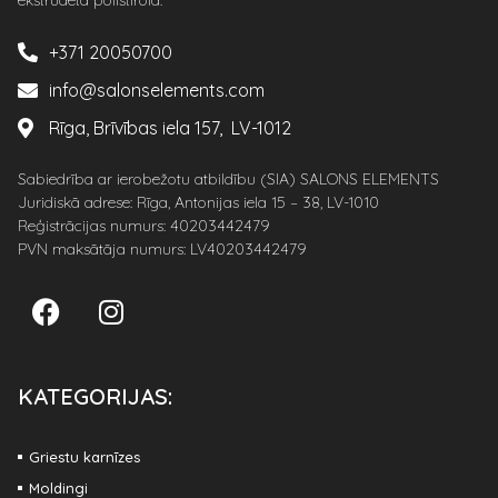
ekstrudētā polistirola.
+371 20050700
info@salonselements.com
Rīga, Brīvības iela 157, LV-1012
Sabiedrība ar ierobežotu atbildību (SIA) SALONS ELEMENTS
Juridiskā adrese: Rīga, Antonijas iela 15 – 38, LV-1010
Reģistrācijas numurs: 40203442479
PVN maksātāja numurs: LV40203442479
KATEGORIJAS:
Griestu karnīzes
Moldingi