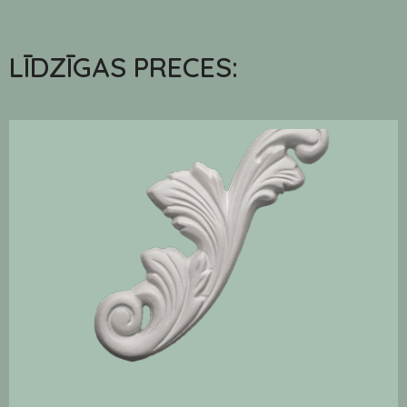
LĪDZĪGAS PRECES: