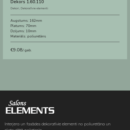
Dekors 1.60.110
Dekori
,
Dekoratīvie elementi
Augstums:
162mm
Platums:
70mm
Dziļums:
10mm
Materiāls:
poliuretāns
€
9.08
/ gab.
Interjera un fasādes dekoratīvie elementi no poliuretāna un