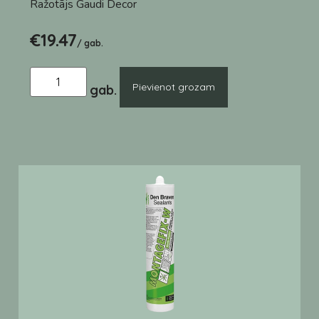
Ražotājs
Gaudi Decor
€
19.47
/ gab.
Pievienot grozam