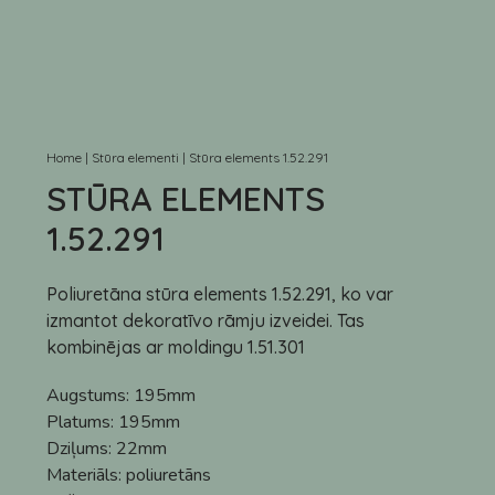
Home
|
Stūra elementi
|
Stūra elements 1.52.291
STŪRA ELEMENTS
1.52.291
Poliuretāna stūra elements 1.52.291, ko var
izmantot dekoratīvo rāmju izveidei. Tas
kombinējas ar moldingu 1.51.301
Augstums:
195mm
Platums:
195mm
Dziļums:
22mm
Materiāls:
poliuretāns