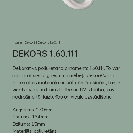
Home
|
Dekori
|
Dekors 1.60.111
DEKORS 1.60.111
Dekoratīvs poliuretāna ornaments 1.60.111. To var
izmantot sienu, griestu un mēbeļu dekorēšanai.
Pateicoties materiāla unikālajām īpašībām, tam ir
viegls svars, mitrumizturība un UV izturība, kas
nodrošina tā ilgizturību un vieglu uzstādīšanu.
Augstums:
270mm
Platums:
134mm
Dziļums:
15mm
Materiāls:
poliuretāns