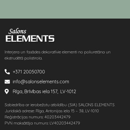
Interjera un fasādes dekoratīvie elementi no poliuretāna un
ekstrudētā polistirola.
+371 20050700
info@salonselements.com
Rīga, Brīvības iela 157, LV-1012
Sabiedrība ar ierobežotu atbildību (SIA) SALONS ELEMENTS
Juridiskā adrese: Rīga, Antonijas iela 15 – 38, LV-1010
Reģistrācijas numurs: 40203442479
PVN maksātāja numurs: LV40203442479