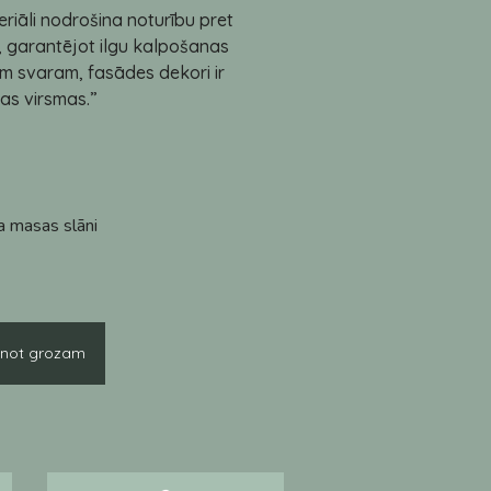
iāli nodrošina noturību pret
, garantējot ilgu kalpošanas
jam svaram, fasādes dekori ir
ras virsmas.”
īla masas slāni
enot grozam