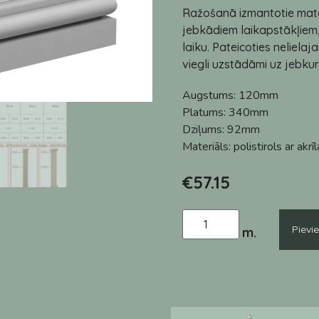
Ražošanā izmantotie mater
jebkādiem laikapstākļiem
laiku. Pateicoties neliela
viegli uzstādāmi uz jebku
Augstums:
120mm
Platums:
340mm
Dziļums:
92mm
Materiāls:
polistirols ar akr
€
57.15
Pievi