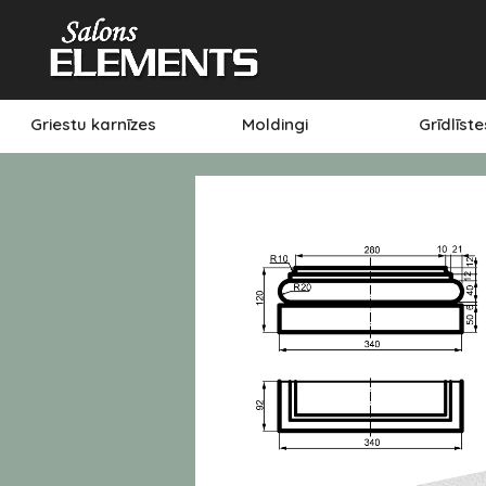
Griestu karnīzes
Moldingi
Grīdlīst