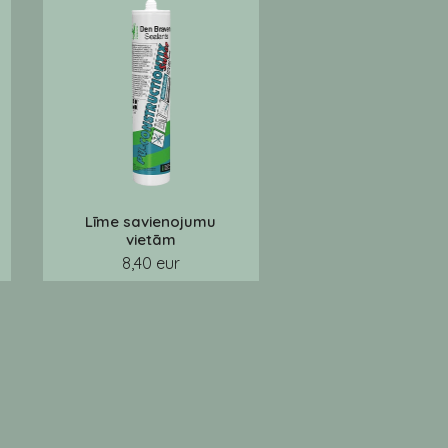
Līme savienojumu
vietām
8,40 eur