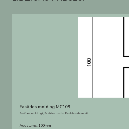
Fasādes molding MC109
Fasādes moldingi
,
Fasādes cokols
,
Fasādes elementi
Augstums:
100mm