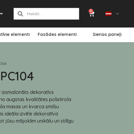
0
tīvie elementi
Fasādes elementi
Sienas paneļi
C104
 PC104
r izsmalcināts dekoratīvs
no augstas kvalitātes polistirola
rila masas un kvarca smilšu
ūs ideāla izvēle dekoratīva
ot jūsu mājoklim unikālu un stilīgu