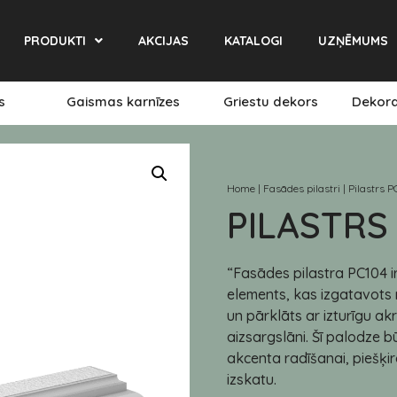
PRODUKTI
AKCIJAS
KATALOGI
UZŅĒMUMS
es
Gaismas karnīzes
Griestu dekors
Dekora
Home
|
Fasādes pilastri
|
Pilastrs P
PILASTRS
“Fasādes pilastra PC104 i
elements, kas izgatavots 
un pārklāts ar izturīgu ak
aizsargslāni. Šī palodze b
akcenta radīšanai, piešķir
izskatu.