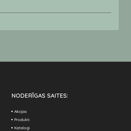
Pl
Ga
€
NODERĪGAS SAITES:
Akcijas
Produkti
Katalogi