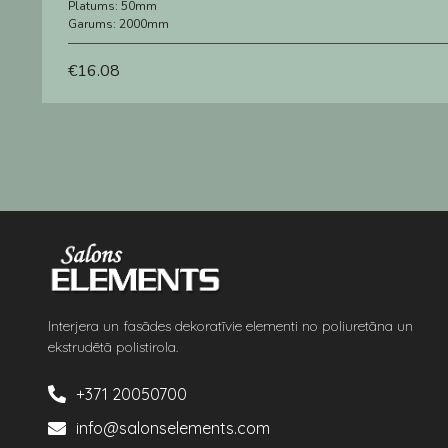
Platums:
50mm
Garums:
2000mm
€
16.08
Interjera un fasādes dekoratīvie elementi no poliuretāna un
ekstrudētā polistirola.
+371 20050700
info@salonselements.com