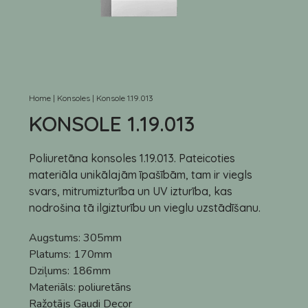
Home
|
Konsoles
|
Konsole 1.19.013
KONSOLE 1.19.013
Poliuretāna konsoles 1.19.013. Pateicoties
materiāla unikālajām īpašībām, tam ir viegls
svars, mitrumizturība un UV izturība, kas
nodrošina tā ilgizturību un vieglu uzstādīšanu.
Augstums:
305mm
Platums:
170mm
Dziļums:
186mm
Materiāls:
poliuretāns
Ražotājs
Gaudi Decor