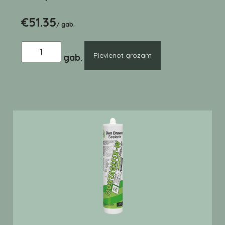
€
51.35
/ gab.
Pievienot grozam