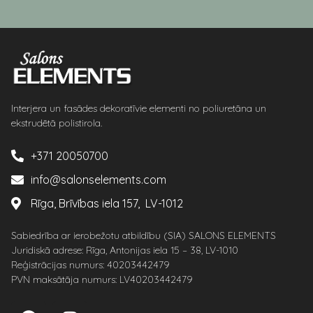
Interjera un fasādes dekoratīvie elementi no poliuretāna un
ekstrudētā polistirola.
+371 20050700
info@salonselements.com
Rīga, Brīvības iela 157, LV-1012
Sabiedrība ar ierobežotu atbildību (SIA) SALONS ELEMENTS
Juridiskā adrese: Rīga, Antonijas iela 15 – 38, LV-1010
Reģistrācijas numurs: 40203442479
PVN maksātāja numurs: LV40203442479