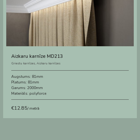
Aizkaru karnīze MD213
Griestu karnīzes
,
Aizkaru karnīzes
Augstums:
81mm
Platums:
81mm
Garums:
2000mm
Materiāls:
polyforce
€
12.85
/ metrā