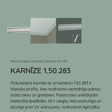
Home
|
Griestu karnīzes
|
Karnīze 1.50.283
KARNĪZE 1.50.283
Poliuretāna karnīze ar ornamentu 1.50.283 ir
klasisks profils, kas nodrošina vienmērīgu pāreju
starp sienu un griestiem. Pateicoties unikālajām
materiāla īpašībām, tā ir viegla, mitrumizturīga un
izturīga pret UV starojumu, nodrošinot ilgmūžību