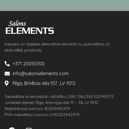
Interjera un fasādes dekoratīvie elementi no poliuretāna un
ekstrudētā polistirola.
+371 20050700
info@salonselements.com
Rīga, Brīvības iela 157, LV-1012
Sabiedrība ar ierobežotu atbildību (SIA) SALONS ELEMENTS
Juridiskā adrese: Rīga, Antonijas iela 15 – 38, LV-1010
Reģistrācijas numurs: 40203442479
PVN maksātāja numurs: LV40203442479