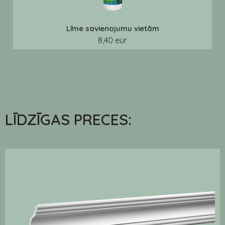
Līme savienojumu vietām
8,40 eur
LĪDZĪGAS PRECES: