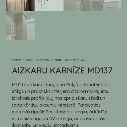
Home
|
Griestu karnīzes
|
Aizkaru karnīze MD137
AIZKARU KARNĪZE MD137
MD137 aizkaru stanga no Polyforce materiāla ir
stilīgs un praktisks interjera dizaina risinājums.
Izliektais profils ļauj noslēpt aizkaru sliedi un
rada kārtīgu akcentu interjerā. Pateicoties
materiāla īpašībām, stanga ir viegla, ārkārtīgi
mitrumizturīga un UV izturīga, nodrošinot tās
ilgmūžību un vieglu uzstādīšanu.