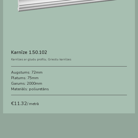
Karnīze 1.50.102
Karnīzes ar gludu profilu
,
Griestu karnīzes
Augstums:
72mm
Platums:
75mm
Garums:
2000mm
Materiāls:
poliuretāns
€
11.32
/ metrā