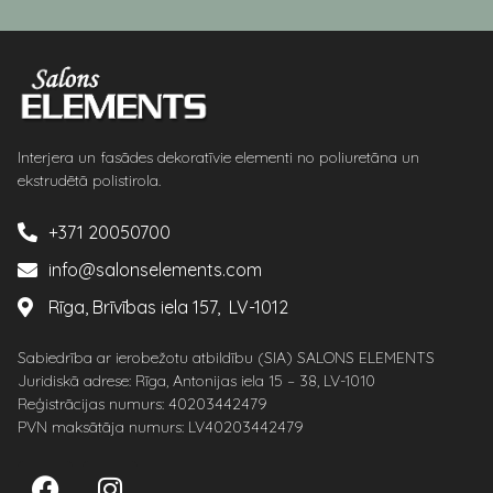
Interjera un fasādes dekoratīvie elementi no poliuretāna un
ekstrudētā polistirola.
+371 20050700
info@salonselements.com
Rīga, Brīvības iela 157, LV-1012
Sabiedrība ar ierobežotu atbildību (SIA) SALONS ELEMENTS
Juridiskā adrese: Rīga, Antonijas iela 15 – 38, LV-1010
Reģistrācijas numurs: 40203442479
PVN maksātāja numurs: LV40203442479