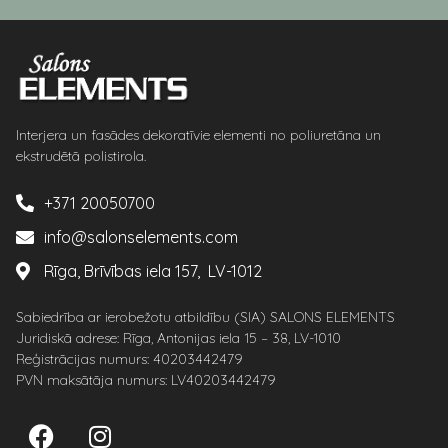
Interjera un fasādes dekoratīvie elementi no poliuretāna un
ekstrudētā polistirola.
+371 20050700
info@salonselements.com
Rīga, Brīvības iela 157, LV-1012
Sabiedrība ar ierobežotu atbildību (SIA) SALONS ELEMENTS
Juridiskā adrese: Rīga, Antonijas iela 15 – 38, LV-1010
Reģistrācijas numurs: 40203442479
PVN maksātāja numurs: LV40203442479