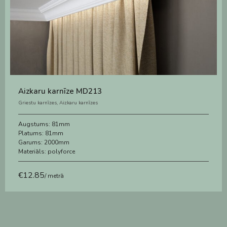
Aizkaru karnīze MD213
Griestu karnīzes
,
Aizkaru karnīzes
Augstums:
81mm
Platums:
81mm
Garums:
2000mm
Materiāls:
polyforce
€
12.85
/ metrā