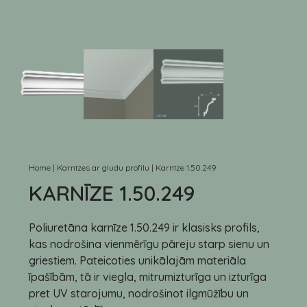
Home
|
Karnīzes ar gludu profilu
|
Karnīze 1.50.249
KARNĪZE 1.50.249
Poliuretāna karnīze 1.50.249 ir klasisks profils,
kas nodrošina vienmērīgu pāreju starp sienu un
griestiem. Pateicoties unikālajām materiāla
īpašībām, tā ir viegla, mitrumizturīga un izturīga
pret UV starojumu, nodrošinot ilgmūžību un