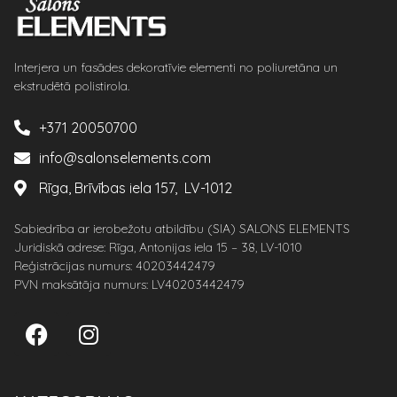
Interjera un fasādes dekoratīvie elementi no poliuretāna un
ekstrudētā polistirola.
+371 20050700
info@salonselements.com
Rīga, Brīvības iela 157, LV-1012
Sabiedrība ar ierobežotu atbildību (SIA) SALONS ELEMENTS
Juridiskā adrese: Rīga, Antonijas iela 15 – 38, LV-1010
Reģistrācijas numurs: 40203442479
PVN maksātāja numurs: LV40203442479