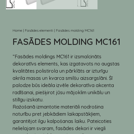
Home
|
Fasādes elementi
|
Fasādes molding MC161
FASĀDES MOLDING MC161
“Fasādes moldings MC161 ir izsmalcināts
dekoratīvs elements, kas izgatavots no augstas
kvalitātes polistirola un pārklāts ar izturīgu
akrila masas un kvarca smilšu aizsargslāni. Šī
palodze būs ideāla izvēle dekoratīva akcenta
radīšanai, piešķirot jūsu mājoklim unikālu un
stilīgu izskatu.
Ražošanā izmantotie materiāli nodrošina
noturību pret jebkādiem laikapstākļiem,
garantējot ilgu kalpošanas laiku. Pateicoties
nelielajam svaram, fasādes dekori ir viegli