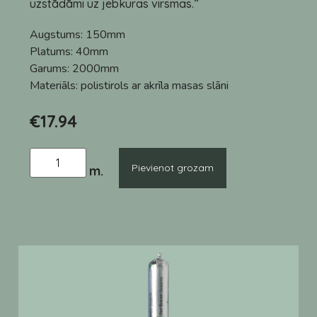
uzstādāmi uz jebkuras virsmas.”
Augstums:
150mm
Platums:
40mm
Garums:
2000mm
Materiāls:
polistirols ar akrīla masas slāni
€
17.94
Pievienot grozam