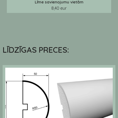
Līme savienojumu vietām
8,40 eur
LĪDZĪGAS PRECES: