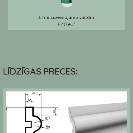
Līme savienojumu vietām
8,40 eur
LĪDZĪGAS PRECES: