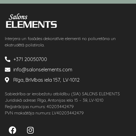
Interjera un fasādes dekoratīvie elementi no poliuretāna un
ekstrudētā polistirola.
+371 20050700
info@salonselements.com
Rīga, Brīvības iela 157, LV-1012
Sabiedrība ar ierobežotu atbildību (SIA) SALONS ELEMENTS
Juridiskā adrese: Rīga, Antonijas iela 15 – 38, LV-1010
Reģistrācijas numurs: 40203442479
PVN maksātāja numurs: LV40203442479