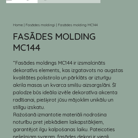
Home
|
Fasādes moldingi
|
Fasādes molding MC144
FASĀDES MOLDING
MC144
“Fasādes moldings MC144 ir izsmalcināts
dekoratīvs elements, kas izgatavots no augstas
kvalitātes polistirola un pārklāts ar izturīgu
akrila masas un kvarca smilšu aizsargslāni. Šī
palodze būs ideāla izvēle dekoratīva akcenta
radīšanai, piešķirot jūsu mājoklim unikālu un
stilīgu izskatu.
Ražošanā izmantotie materiāli nodrošina
noturību pret jebkādiem laikapstākļiem,
garantējot ilgu kalpošanas laiku. Pateicoties
nelielajam svaram, fasādes dekori ir viegli