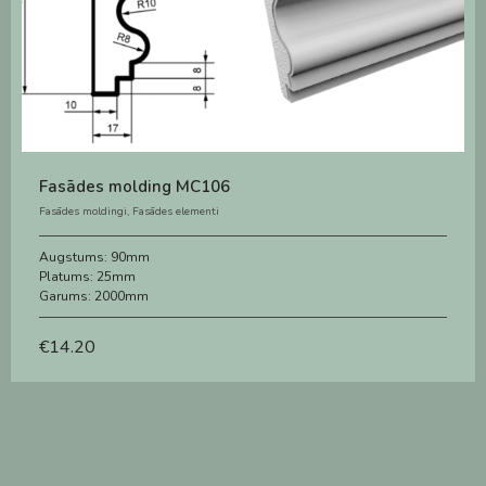
Fasādes molding MC106
Fasādes moldingi
,
Fasādes elementi
Augstums:
90mm
Platums:
25mm
Garums:
2000mm
€
14.20