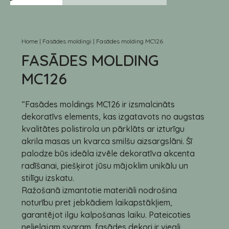
Home
|
Fasādes moldingi
|
Fasādes molding MC126
FASĀDES MOLDING
MC126
“Fasādes moldings MC126 ir izsmalcināts
dekoratīvs elements, kas izgatavots no augstas
kvalitātes polistirola un pārklāts ar izturīgu
akrila masas un kvarca smilšu aizsargslāni. Šī
palodze būs ideāla izvēle dekoratīva akcenta
radīšanai, piešķirot jūsu mājoklim unikālu un
stilīgu izskatu.
Ražošanā izmantotie materiāli nodrošina
noturību pret jebkādiem laikapstākļiem,
garantējot ilgu kalpošanas laiku. Pateicoties
nelielajam svaram, fasādes dekori ir viegli