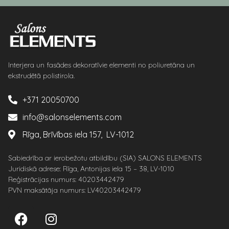
Interjera un fasādes dekoratīvie elementi no poliuretāna un
ekstrudētā polistirola.
+371 20050700
info@salonselements.com
Rīga, Brīvības iela 157, LV-1012
Sabiedrība ar ierobežotu atbildību (SIA) SALONS ELEMENTS
Juridiskā adrese: Rīga, Antonijas iela 15 – 38, LV-1010
Reģistrācijas numurs: 40203442479
PVN maksātāja numurs: LV40203442479