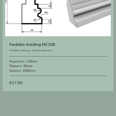
Fasādes molding MC108
Fasādes moldingi
,
Fasādes elementi
Augstums:
100mm
Platums:
45mm
Garums:
2000mm
€
17.86