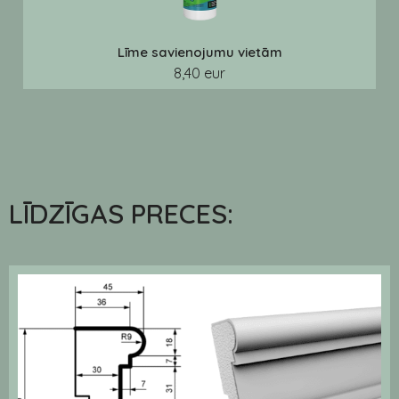
Līme savienojumu vietām
8,40 eur
LĪDZĪGAS PRECES: