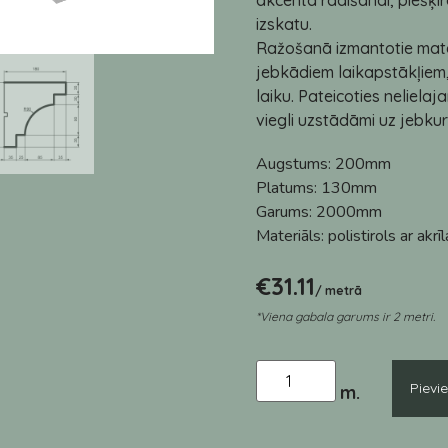
akcenta radīšanai, piešķir
izskatu.
Ražošanā izmantotie mater
jebkādiem laikapstākļiem
laiku. Pateicoties neliela
viegli uzstādāmi uz jebku
Augstums:
200mm
Platums:
130mm
Garums:
2000mm
Materiāls:
polistirols ar akr
€
31.11
/ metrā
*Viena gabala garums ir 2 metri.
Pievi