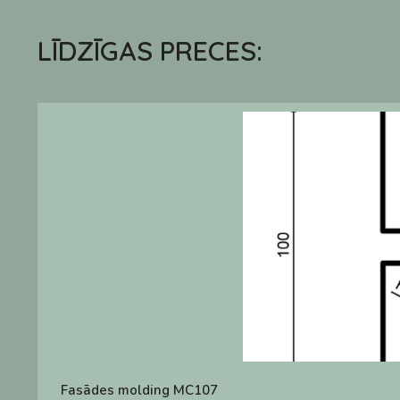
LĪDZĪGAS PRECES:
Fasādes molding MC107