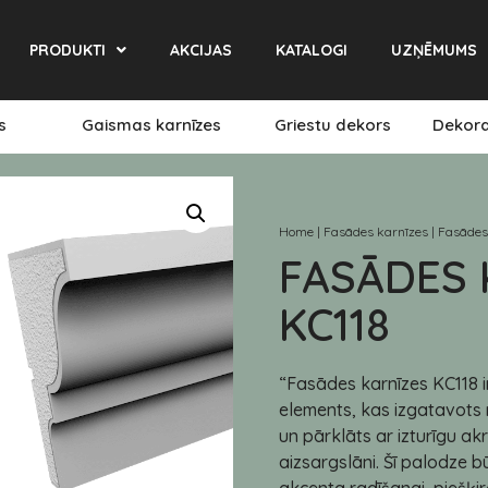
PRODUKTI
AKCIJAS
KATALOGI
UZŅĒMUMS
es
Gaismas karnīzes
Griestu dekors
Dekora
Home
|
Fasādes karnīzes
|
Fasādes
FASĀDES 
KC118
“Fasādes karnīzes KC118 i
elements, kas izgatavots 
un pārklāts ar izturīgu ak
aizsargslāni. Šī palodze b