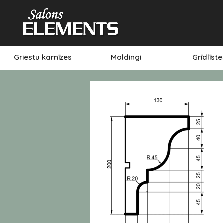
Griestu karnīzes
Moldingi
Grīdlīst