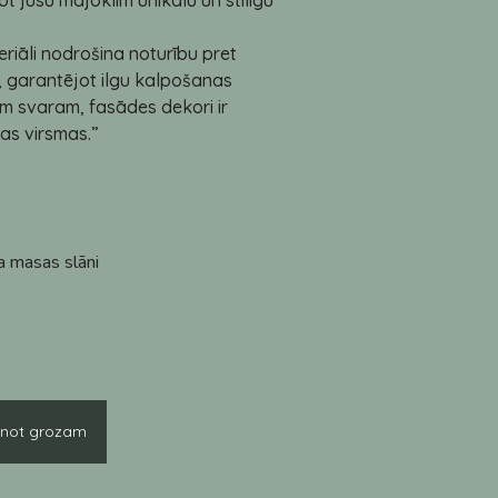
ot jūsu mājoklim unikālu un stilīgu
iāli nodrošina noturību pret
, garantējot ilgu kalpošanas
jam svaram, fasādes dekori ir
ras virsmas.”
īla masas slāni
enot grozam