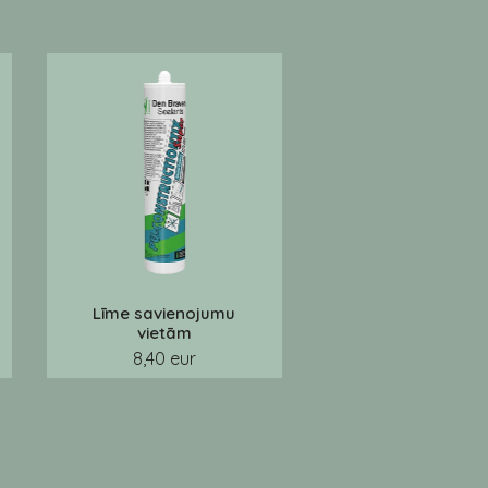
Līme savienojumu
vietām
8,40 eur