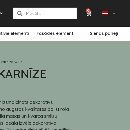
0
tīvie elementi
Fasādes elementi
Sienas paneļi
 karnīze KC118
KARNĪZE
r izsmalcināts dekoratīvs
no augstas kvalitātes polistirola
rila masas un kvarca smilšu
ūs ideāla izvēle dekoratīva