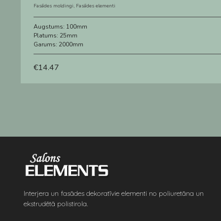
Fasādes moldingi
,
Fasādes elementi
Augstums:
100mm
Platums:
25mm
Garums:
2000mm
€
14.47
Interjera un fasādes dekoratīvie elementi no poliuretāna un
ekstrudētā polistirola.