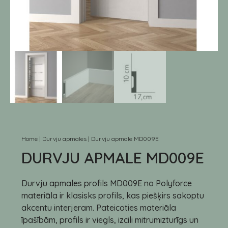
Home
|
Durvju apmales
|
Durvju apmale MD009E
DURVJU APMALE MD009E
Durvju apmales profils MD009E no Polyforce
materiāla ir klasisks profils, kas piešķirs sakoptu
akcentu interjeram. Pateicoties materiāla
īpašībām, profils ir viegls, izcili mitrumizturīgs un