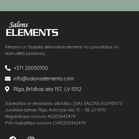
Interjera un fasādes dekoratīvie elementi no poliuretāna un
ekstrudētā polistirola.
+371 20050700
info@salonselements.com
Rīga, Brīvības iela 157, LV-1012
Sabiedrība ar ierobežotu atbildību (SIA) SALONS ELEMENTS
Juridiskā adrese: Rīga, Antonijas iela 15 – 38, LV-1010
Reģistrācijas numurs: 40203442479
PVN maksātāja numurs: LV40203442479