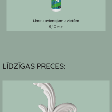
Līme savienojumu vietām
8,40 eur
LĪDZĪGAS PRECES: