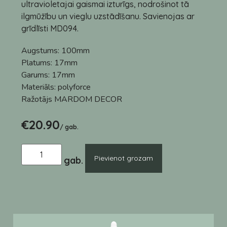
ultravioletajai gaismai izturīgs, nodrošinot tā
ilgmūžību un vieglu uzstādīšanu. Savienojas ar
grīdlīsti MD094.
Augstums:
100mm
Platums:
17mm
Garums:
17mm
Materiāls:
polyforce
Ražotājs
MARDOM DECOR
€
20.90
/ gab.
Pievienot grozam