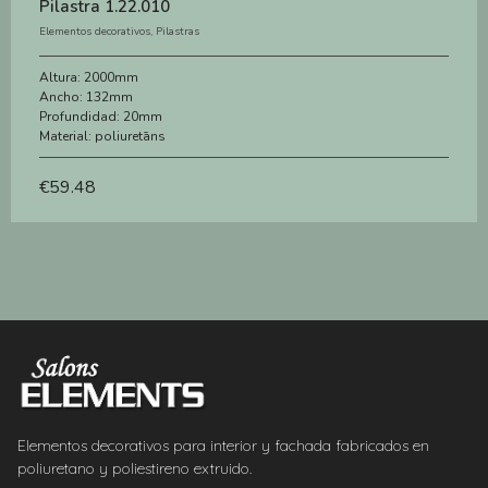
Pilastra 1.22.010
Elementos decorativos
,
Pilastras
Altura:
2000mm
Ancho:
132mm
Profundidad:
20mm
Material:
poliuretāns
€
59.48
Elementos decorativos para interior y fachada fabricados en
poliuretano y poliestireno extruido.