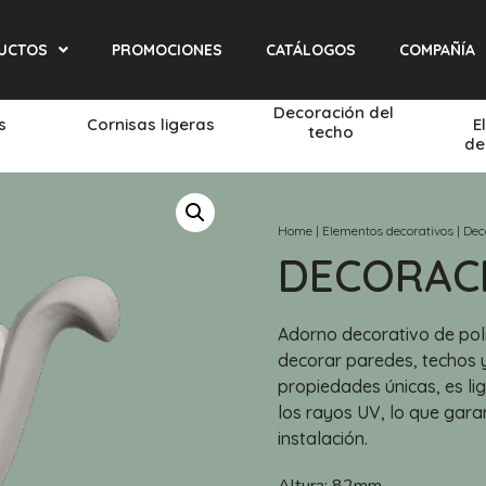
UCTOS
PROMOCIONES
CATÁLOGOS
COMPAÑÍA
Decoración del
és
Cornisas ligeras
E
techo
de
Home
|
Elementos decorativos
|
Dec
DECORACIÓ
Adorno decorativo de poli
decorar paredes, techos y
propiedades únicas, es li
los rayos UV, lo que garan
instalación.