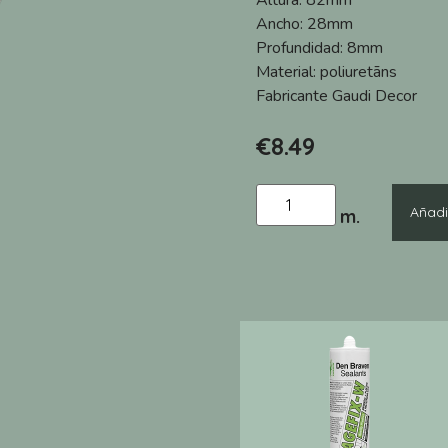
Altura:
82mm
Ancho:
28mm
Profundidad:
8mm
Material:
poliuretāns
Fabricante
Gaudi Decor
€
8.49
Añadir