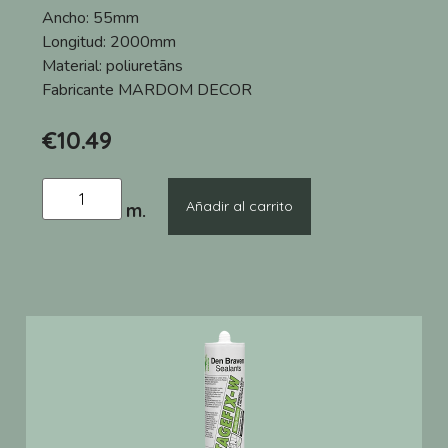
Ancho:
55mm
Longitud:
2000mm
Material:
poliuretāns
Fabricante
MARDOM DECOR
€
10.49
Añadir al carrito