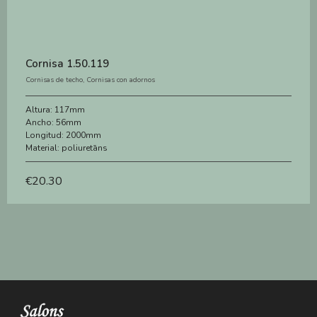
Cornisa 1.50.119
Cornisas de techo
,
Cornisas con adornos
Altura:
117mm
Ancho:
56mm
Longitud:
2000mm
Material:
poliuretāns
€
20.30