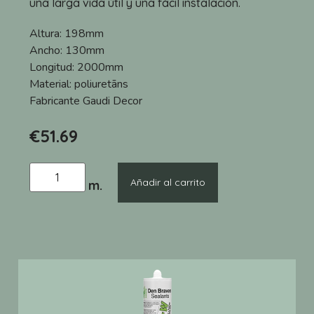
una larga vida útil y una fácil instalación.
Altura:
198mm
Ancho:
130mm
Longitud:
2000mm
Material:
poliuretāns
Fabricante
Gaudi Decor
€
51.69
Añadir al carrito