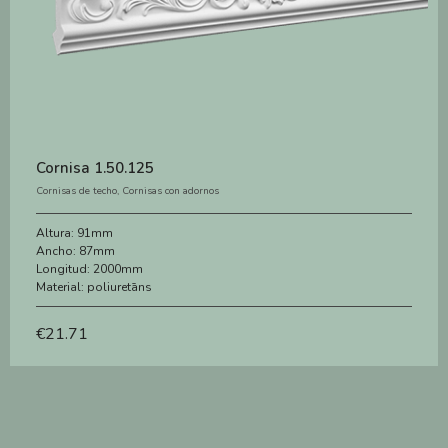
Cornisa 1.50.125
Cornisas de techo
,
Cornisas con adornos
Altura:
91mm
Ancho:
87mm
Longitud:
2000mm
Material:
poliuretāns
€
21.71