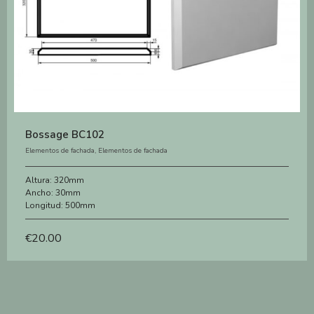
Bossage BC102
Elementos de fachada
,
Elementos de fachada
Altura:
320mm
Ancho:
30mm
Longitud:
500mm
€
20.00