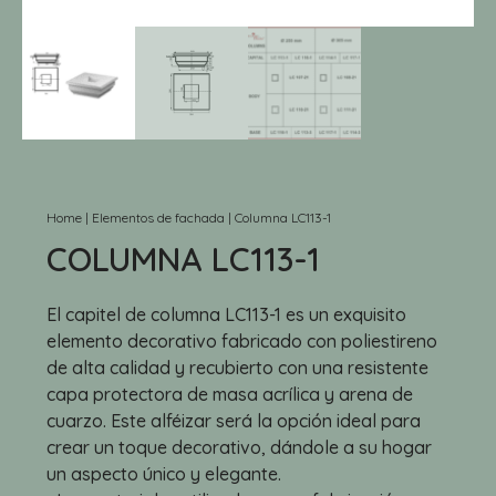
Home
|
Elementos de fachada
|
Columna LC113-1
COLUMNA LC113-1
El capitel de columna LC113-1 es un exquisito
elemento decorativo fabricado con poliestireno
de alta calidad y recubierto con una resistente
capa protectora de masa acrílica y arena de
cuarzo. Este alféizar será la opción ideal para
crear un toque decorativo, dándole a su hogar
un aspecto único y elegante.