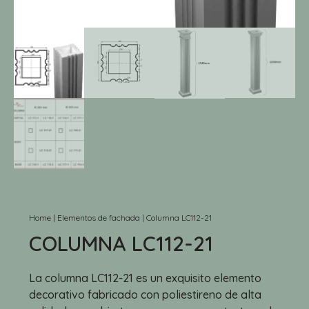
Home
|
Elementos de fachada
|
Columna LC112-21
COLUMNA LC112-21
La columna LC112-21 es un exquisito elemento
decorativo fabricado con poliestireno de alta