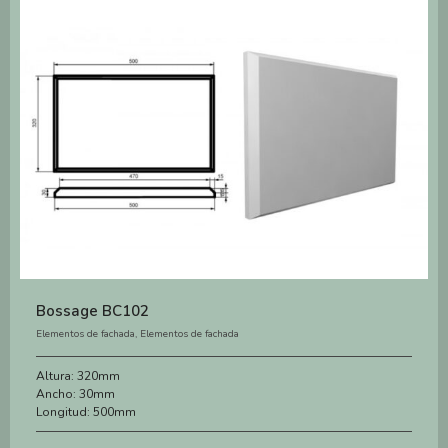
Bossage BC102
Elementos de fachada
,
Elementos de fachada
Altura:
320mm
Ancho:
30mm
Longitud:
500mm