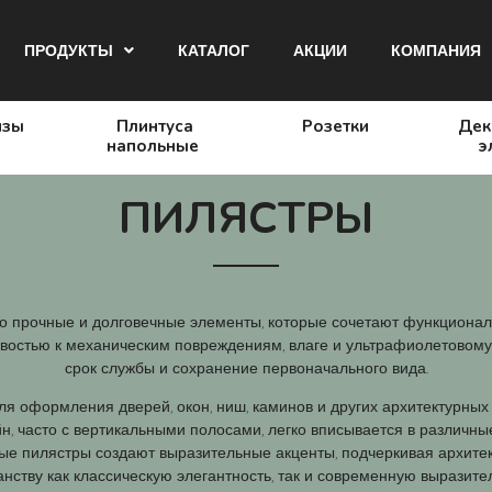
ПРОДУКТЫ
КАТАЛОГ
АКЦИИ
КОМПАНИЯ
изы
Плинтуса
Розетки
Дек
напольные
э
ПИЛЯСТРЫ
о прочные и долговечные элементы, которые сочетают функционал
востью к механическим повреждениям, влаге и ультрафиолетовому
срок службы и сохранение первоначального вида.
я оформления дверей, окон, ниш, каминов и других архитектурных 
йн, часто с вертикальными полосами, легко вписывается в различны
овые пилястры создают выразительные акценты, подчеркивая архите
нству как классическую элегантность, так и современную выразител