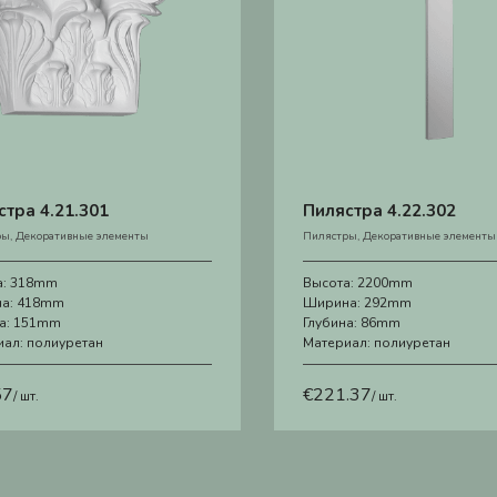
стра 4.21.301
Пилястра 4.22.302
ры
,
Декоративные элементы
Пилястры
,
Декоративные элементы
а:
318mm
Высота:
2200mm
а:
418mm
Ширина:
292mm
а:
151mm
Глубина:
86mm
иал:
полиуретан
Материал:
полиуретан
57
€
221.37
/ шт.
/ шт.