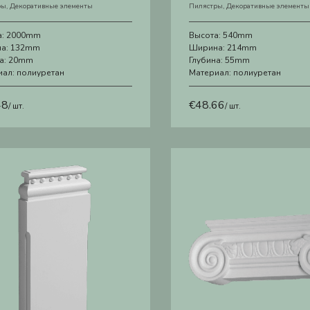
ры
,
Декоративные элементы
Пилястры
,
Декоративные элементы
а:
2000mm
Высота:
540mm
а:
132mm
Ширина:
214mm
а:
20mm
Глубина:
55mm
иал:
полиуретан
Материал:
полиуретан
48
€
48.66
/ шт.
/ шт.