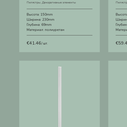
Пилястры
,
Декоративные элементы
Пиляст
Высота:
150mm
Высот
Ширина:
230mm
Ширин
Глубина:
69mm
Глубин
Материал:
полиуретан
Матер
€
41.46
€
59.
/ шт.