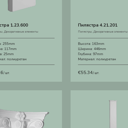
стра 1.23.600
Пилястра 4.21.201
ры
,
Декоративные элементы
Пилястры
,
Декоративные элементы
а:
255mm
Высота:
163mm
а:
117mm
Ширина:
446mm
а:
25mm
Глубина:
97mm
иал:
полиуретан
Материал:
полиуретан
26
€
55.34
/ шт.
/ шт.