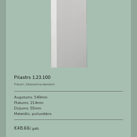
Pilastrs 1.23.100
Pilastri
,
Dekoratīvie elementi
Augstums:
540mm
Platums:
214mm
Dziļums:
55mm
Materiāls:
poliuretāns
€
48.66
/ gab.