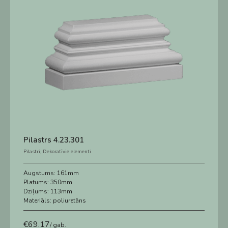
Pilastrs 4.23.301
Pilastri
,
Dekoratīvie elementi
Augstums:
161mm
Platums:
350mm
Dziļums:
113mm
Materiāls:
poliuretāns
€
69.17
/ gab.