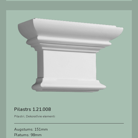
Pilastrs 1.21.008
Pilastri
,
Dekoratīvie elementi
Augstums:
151mm
Platums:
98mm