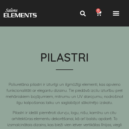
0
PILASTRI
Poliuretāna pilastri ir izturīgi un ilgmūžīgi elementi, kas apvieno
funkcionalitāti ar elegantu dizainu. Tie piedāvā izcilu izturību pret
mehāniskiem bojājumiem, mitrumu un UV starojumu, nodrošinot
ilgu kalpošanas laiku un saglabājot sākotnējo izskatu.
Pilastri ir ideāli piemēroti durvju, logu, nišu, kamīnu un citu
arhitektūras elementu dekorēšanai, kā arī balstu apdarē. To
izsmalcinātais dizains, kas bieži vien ietver vertikālas līnijas, viegli