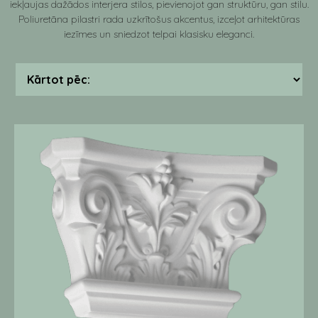
iekļaujas dažādos interjera stilos, pievienojot gan struktūru, gan stilu.
Poliuretāna pilastri rada uzkrītošus akcentus, izceļot arhitektūras
iezīmes un sniedzot telpai klasisku eleganci.