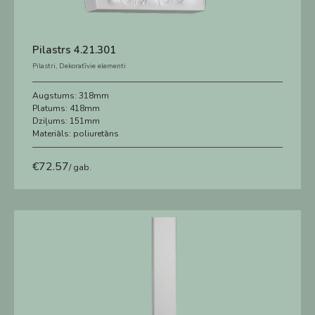
Pilastrs 4.21.301
Pilastri
,
Dekoratīvie elementi
Augstums:
318mm
Platums:
418mm
Dziļums:
151mm
Materiāls:
poliuretāns
€
72.57
/ gab.