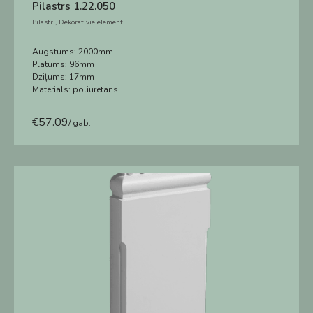
Pilastrs 1.22.050
Pilastri
,
Dekoratīvie elementi
Augstums:
2000mm
Platums:
96mm
Dziļums:
17mm
Materiāls:
poliuretāns
€
57.09
/ gab.