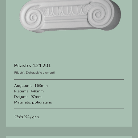
Pilastrs 4.21.201
Pilastri
,
Dekoratīvie elementi
Augstums:
163mm
Platums:
446mm
Dziļums:
97mm
Materiāls:
poliuretāns
€
55.34
/ gab.