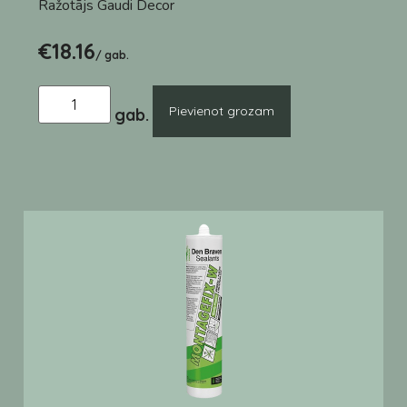
Ražotājs
Gaudi Decor
€
18.16
/ gab.
Pievienot grozam