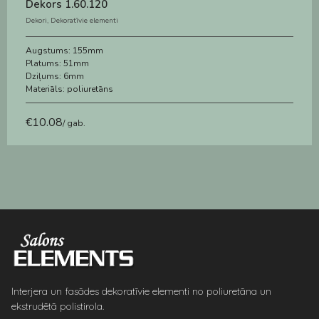
Dekors 1.60.120
Dekori
,
Dekoratīvie elementi
Augstums:
155mm
Platums:
51mm
Dziļums:
6mm
Materiāls:
poliuretāns
€
10.08
/ gab.
Interjera un fasādes dekoratīvie elementi no poliuretāna un
ekstrudētā polistirola.