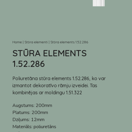
Home
|
Stūra elementi
|
Stūra elements 1.52.286
STŪRA ELEMENTS
1.52.286
Poliuretāna stūra elements 1.52.286, ko var
izmantot dekoratīvo rāmju izveidei. Tas
kombinējas ar moldingu 1.51.322
Augstums:
200mm
Platums:
200mm
Dziļums:
12mm
Materiāls:
poliuretāns