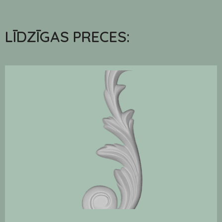
LĪDZĪGAS PRECES: