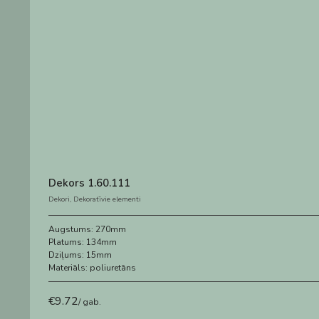
Dekors 1.60.111
Dekori
,
Dekoratīvie elementi
Augstums:
270mm
Platums:
134mm
Dziļums:
15mm
Materiāls:
poliuretāns
€
9.72
/ gab.