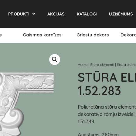
PRODUKTI
AKCIJAS
KATALOGI
UZŅĒMUMS
es
Gaismas karnīzes
Griestu dekors
Dekora
Home
|
Stūra elementi
|
Stūra eleme
STŪRA E
1.52.283
Poliuretāna stūra element
dekoratīvo rāmju izveidei
1.51.348
Augstums:
260mm