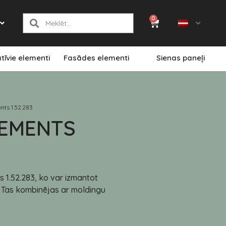
0
tīvie elementi
Fasādes elementi
Sienas paneļi
nts 1.52.283
LEMENTS
s 1.52.283, ko var izmantot
. Tas kombinējas ar moldingu