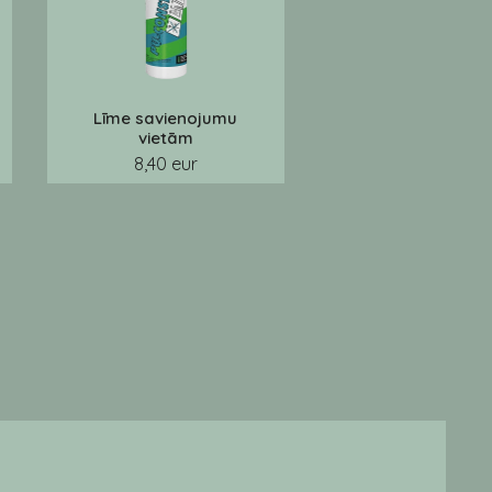
Līme savienojumu
vietām
8,40 eur