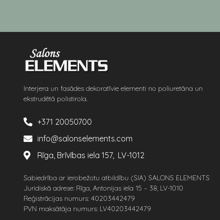
Interjera un fasādes dekoratīvie elementi no poliuretāna un
ekstrudētā polistirola.
+371 20050700
info@salonselements.com
Rīga, Brīvības iela 157, LV-1012
Sabiedrība ar ierobežotu atbildību (SIA) SALONS ELEMENTS
Juridiskā adrese: Rīga, Antonijas iela 15 – 38, LV-1010
Reģistrācijas numurs: 40203442479
PVN maksātāja numurs: LV40203442479