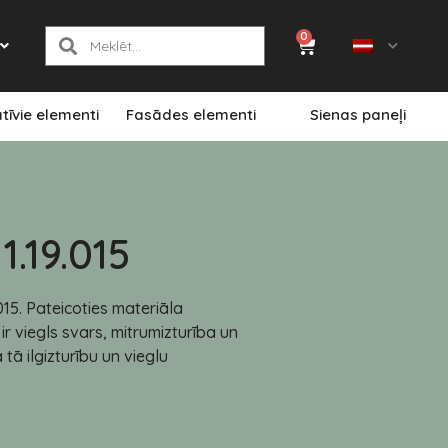
0
tīvie elementi
Fasādes elementi
Sienas paneļi
.19.015
015. Pateicoties materiāla
r viegls svars, mitrumizturība un
tā ilgizturību un vieglu