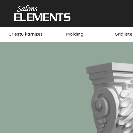
Griestu karnīzes
Moldingi
Grīdlīst