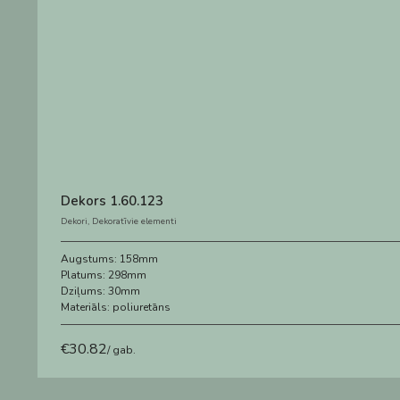
Dekors 1.60.123
Dekori
,
Dekoratīvie elementi
Augstums:
158mm
Platums:
298mm
Dziļums:
30mm
Materiāls:
poliuretāns
€
30.82
/ gab.