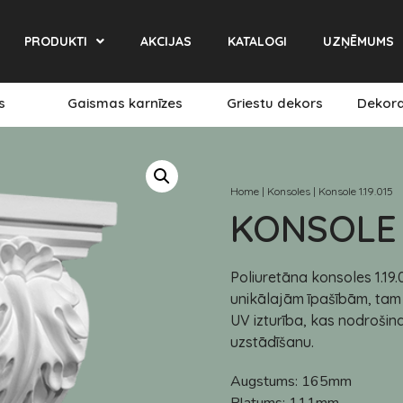
PRODUKTI
AKCIJAS
KATALOGI
UZŅĒMUMS
es
Gaismas karnīzes
Griestu dekors
Dekora
Home
|
Konsoles
|
Konsole 1.19.015
KONSOLE 1
Poliuretāna konsoles 1.19.
unikālajām īpašībām, tam i
UV izturība, kas nodrošina 
uzstādīšanu.
Augstums:
165mm