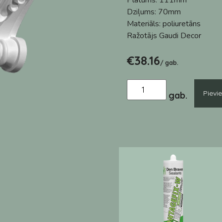
Platums:
111mm
Dziļums:
70mm
Materiāls:
poliuretāns
Ražotājs
Gaudi Decor
€
38.16
/ gab.
Pievi