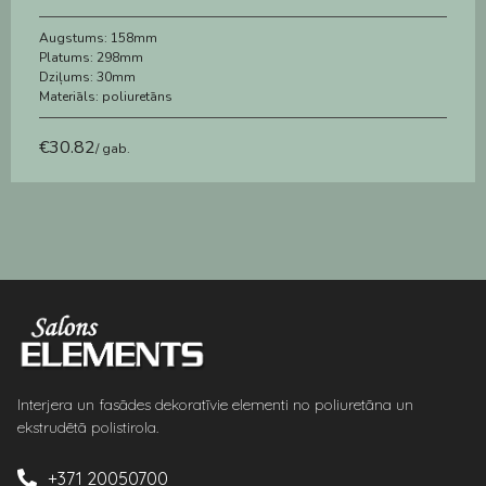
Augstums:
158mm
Platums:
298mm
Dziļums:
30mm
Materiāls:
poliuretāns
€
30.82
/ gab.
Interjera un fasādes dekoratīvie elementi no poliuretāna un
ekstrudētā polistirola.
+371 20050700