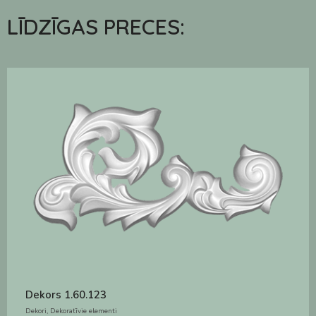
LĪDZĪGAS PRECES:
Dekors 1.60.123
Dekori
,
Dekoratīvie elementi