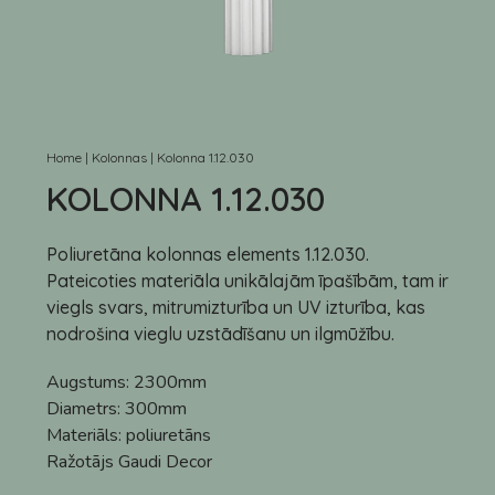
Home
|
Kolonnas
|
Kolonna 1.12.030
KOLONNA 1.12.030
Poliuretāna kolonnas elements 1.12.030.
Pateicoties materiāla unikālajām īpašībām, tam ir
viegls svars, mitrumizturība un UV izturība, kas
nodrošina vieglu uzstādīšanu un ilgmūžību.
Augstums:
2300mm
Diametrs:
300mm
Materiāls:
poliuretāns
Ražotājs
Gaudi Decor