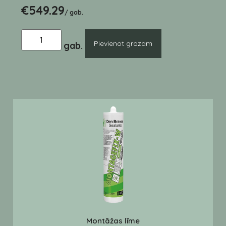
€
549.29
/ gab.
Pievienot grozam
Montāžas līme