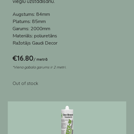
vieglu uzstādīšanu.
Augstums:
84mm
Platums:
85mm
Garums:
2000mm
Materiāls:
poliuretāns
Ražotājs
Gaudi Decor
€
16.80
/ metrā
*Viena gabala garums ir 2 metri.
Out of stock