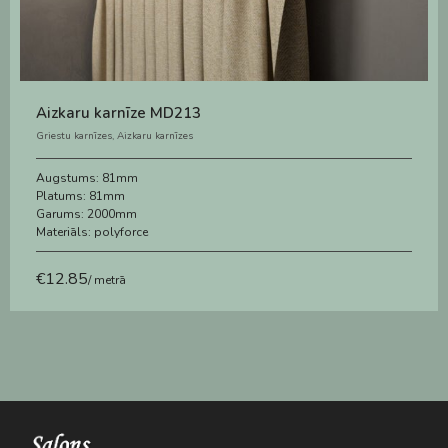
Aizkaru karnīze MD213
Griestu karnīzes
,
Aizkaru karnīzes
Augstums:
81mm
Platums:
81mm
Garums:
2000mm
Materiāls:
polyforce
€
12.85
/ metrā