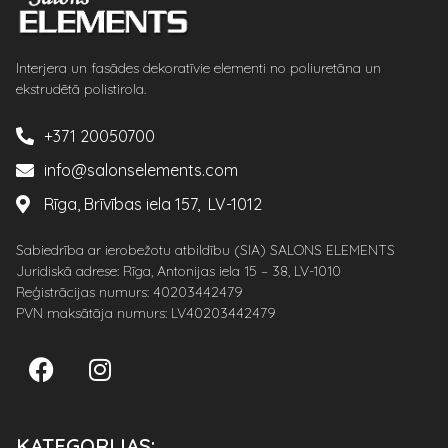
Interjera un fasādes dekoratīvie elementi no poliuretāna un
ekstrudētā polistirola.
+371 20050700
info@salonselements.com
Rīga, Brīvības iela 157, LV-1012
Sabiedrība ar ierobežotu atbildību (SIA) SALONS ELEMENTS
Juridiskā adrese: Rīga, Antonijas iela 15 – 38, LV-1010
Reģistrācijas numurs: 40203442479
PVN maksātāja numurs: LV40203442479
KATEGORIJAS: