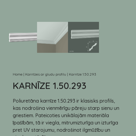
Home
|
Karnīzes ar gludu profilu
|
Karnīze 1.50.293
KARNĪZE 1.50.293
Poliuretāna karnīze 1.50.293 ir klasisks profils,
kas nodrošina vienmērīgu pāreju starp sienu un
griestiem. Pateicoties unikālajām materiāla
īpašībām, tā ir viegla, mitrumizturīga un izturīga
pret UV starojumu, nodrošinot ilgmūžību un