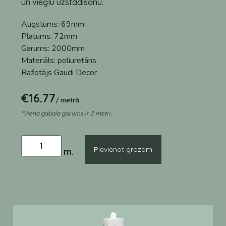
un vieglu uzstādīšanu.
Augstums:
69mm
Platums:
72mm
Garums:
2000mm
Materiāls:
poliuretāns
Ražotājs
Gaudi Decor
€
16.77
/ metrā
*Viena gabala garums ir 2 metri.
Pievienot grozam