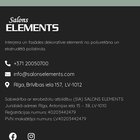
Interjera un fasādes dekoratīvie elementi no poliuretāna un
ekstrudētā polistirola.
+371 20050700
info@salonselements.com
Rīga, Brīvības iela 157, LV-1012
Sabiedrība ar ierobežotu atbildību (SIA) SALONS ELEMENTS
Juridiskā adrese: Rīga, Antonijas iela 15 – 38, LV-1010
Reģistrācijas numurs: 40203442479
PVN maksātāja numurs: LV40203442479