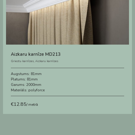
Aizkaru karnīze MD213
Griestu karnīzes
,
Aizkaru karnīzes
Augstums:
81mm
Platums:
81mm
Garums:
2000mm
Materiāls:
polyforce
€
12.85
/ metrā