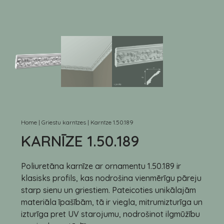
Home
|
Griestu karnīzes
|
Karnīze 1.50.189
KARNĪZE 1.50.189
Poliuretāna karnīze ar ornamentu 1.50.189 ir
klasisks profils, kas nodrošina vienmērīgu pāreju
starp sienu un griestiem. Pateicoties unikālajām
materiāla īpašībām, tā ir viegla, mitrumizturīga un
izturīga pret UV starojumu, nodrošinot ilgmūžību