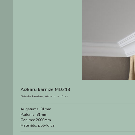
Aizkaru karnīze MD213
Griestu karnīzes
,
Aizkaru karnīzes
Augstums:
81mm
Platums:
81mm
Garums:
2000mm
Materiāls:
polyforce