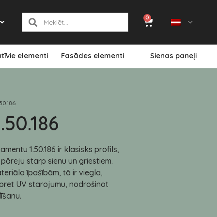
0
tīvie elementi
Fasādes elementi
Sienas paneļi
.50.186
.50.186
mentu 1.50.186 ir klasisks profils,
pāreju starp sienu un griestiem.
eriāla īpašībām, tā ir viegla,
a pret UV starojumu, nodrošinot
īšanu.