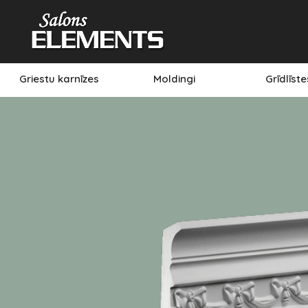
Griestu karnīzes
Moldingi
Grīdlīst