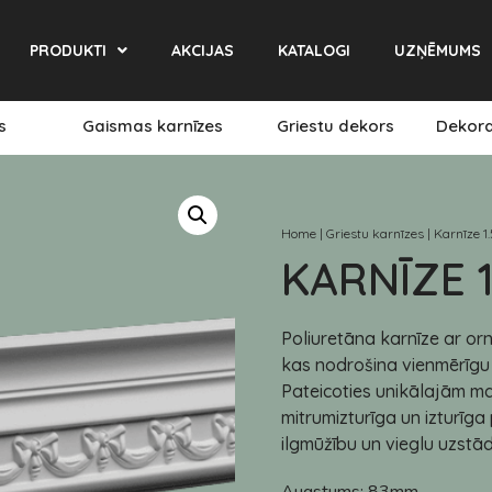
PRODUKTI
AKCIJAS
KATALOGI
UZŅĒMUMS
es
Gaismas karnīzes
Griestu dekors
Dekora
Home
|
Griestu karnīzes
|
Karnīze 1
KARNĪZE 1
Poliuretāna karnīze ar orna
kas nodrošina vienmērīgu 
Pateicoties unikālajām mat
mitrumizturīga un izturīg
ilgmūžību un vieglu uzstād