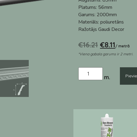
Augstums:
83mm
Platums:
56mm
Garums:
2000mm
Materiāls:
poliuretāns
Ražotājs
Gaudi Decor
€
16.21
€
8.11
/ metrā
*Viena gabala garums ir 2 metri.
Pievi