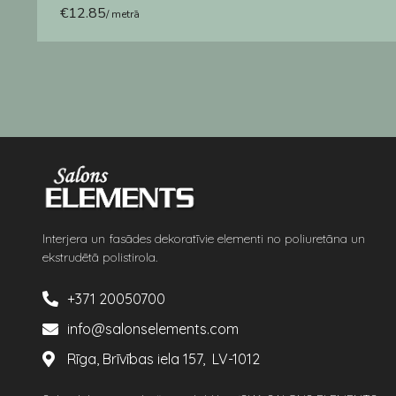
€
12.85
/ metrā
Interjera un fasādes dekoratīvie elementi no poliuretāna un
ekstrudētā polistirola.
+371 20050700
info@salonselements.com
Rīga, Brīvības iela 157, LV-1012