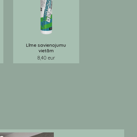
Līme savienojumu
vietām
8,40 eur