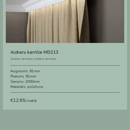
Aizkaru karnīze MD213
Griestu karnīzes
,
Aizkaru karnīzes
Augstums:
81mm
Platums:
81mm
Garums:
2000mm
Materiāls:
polyforce
€
12.85
/ metrā