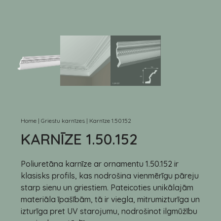
Home
|
Griestu karnīzes
|
Karnīze 1.50.152
KARNĪZE 1.50.152
Poliuretāna karnīze ar ornamentu 1.50.152 ir
klasisks profils, kas nodrošina vienmērīgu pāreju
starp sienu un griestiem. Pateicoties unikālajām
materiāla īpašībām, tā ir viegla, mitrumizturīga un
izturīga pret UV starojumu, nodrošinot ilgmūžību