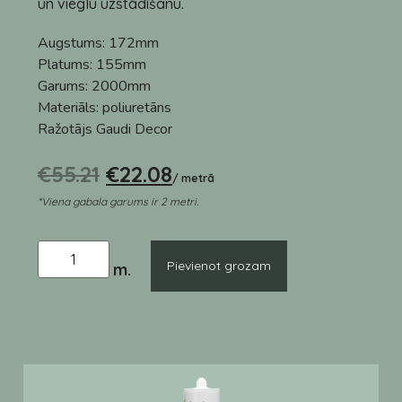
un vieglu uzstādīšanu.
Augstums:
172mm
Platums:
155mm
Garums:
2000mm
Materiāls:
poliuretāns
Ražotājs
Gaudi Decor
€
55.21
€
22.08
/ metrā
*Viena gabala garums ir 2 metri.
Pievienot grozam