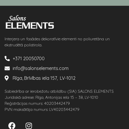
Interjera un fasādes dekoratīvie elementi no poliuretāna un
ekstrudētā polistirola.
+371 20050700
info@salonselements.com
Rīga, Brīvības iela 157, LV-1012
Sabiedrība ar ierobežotu atbildību (SIA) SALONS ELEMENTS
Juridiskā adrese: Rīga, Antonijas iela 15 – 38, LV-1010
Reģistrācijas numurs: 40203442479
PVN maksātāja numurs: LV40203442479