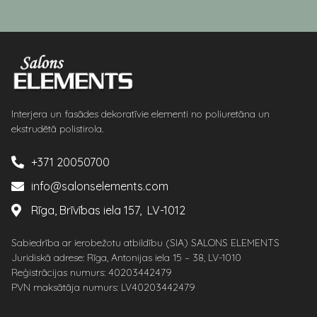
Interjera un fasādes dekoratīvie elementi no poliuretāna un
ekstrudētā polistirola.
+371 20050700
info@salonselements.com
Rīga, Brīvības iela 157, LV-1012
Sabiedrība ar ierobežotu atbildību (SIA) SALONS ELEMENTS
Juridiskā adrese: Rīga, Antonijas iela 15 – 38, LV-1010
Reģistrācijas numurs: 40203442479
PVN maksātāja numurs: LV40203442479