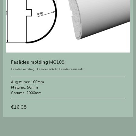
Fasādes molding MC109
Fasādes moldingi
,
Fasādes cokols
,
Fasādes elementi
Augstums:
100mm
Platums:
50mm
Garums:
2000mm
€
16.08