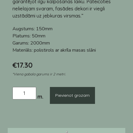
garantējot ilgu kalpošanas laiku. Pateicoties
nelielajam svaram, fasādes dekori ir viegli
uzstādāmi uz jebkuras virsmas.”
Augstums:
150mm
Platums:
50mm
Garums:
2000mm
Materiāls:
polistirols ar akrīla masas slāni
€
17.30
*Viena gabala garums ir 2 metri.
Pievienot grozam