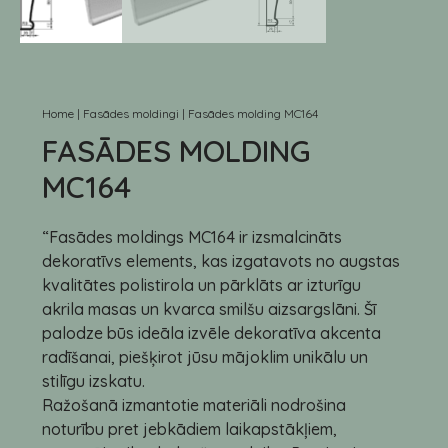
Home
|
Fasādes moldingi
|
Fasādes molding MC164
FASĀDES MOLDING
MC164
“Fasādes moldings MC164 ir izsmalcināts
dekoratīvs elements, kas izgatavots no augstas
kvalitātes polistirola un pārklāts ar izturīgu
akrila masas un kvarca smilšu aizsargslāni. Šī
palodze būs ideāla izvēle dekoratīva akcenta
radīšanai, piešķirot jūsu mājoklim unikālu un
stilīgu izskatu.
Ražošanā izmantotie materiāli nodrošina
noturību pret jebkādiem laikapstākļiem,