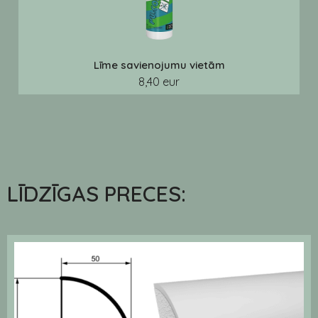
Līme savienojumu vietām
8,40 eur
LĪDZĪGAS PRECES: