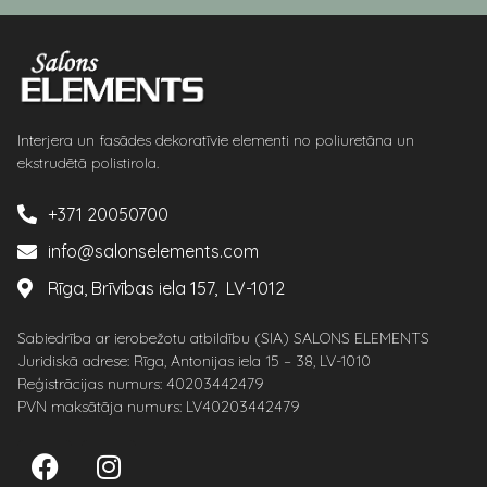
Interjera un fasādes dekoratīvie elementi no poliuretāna un
ekstrudētā polistirola.
+371 20050700
info@salonselements.com
Rīga, Brīvības iela 157, LV-1012
Sabiedrība ar ierobežotu atbildību (SIA) SALONS ELEMENTS
Juridiskā adrese: Rīga, Antonijas iela 15 – 38, LV-1010
Reģistrācijas numurs: 40203442479
PVN maksātāja numurs: LV40203442479