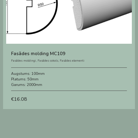
Fasādes molding MC109
Fasādes moldingi
,
Fasādes cokols
,
Fasādes elementi
Augstums:
100mm
Platums:
50mm
Garums:
2000mm
€
16.08