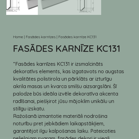
Home
|
Fasādes karnīzes
|
Fasādes karnīze KC131
FASĀDES KARNĪZE KC131
“Fasādes karnīzes KC131 ir izsmalcināts
dekoratīvs elements, kas izgatavots no augstas
kvalitātes polistirola un pārklāts ar izturīgu
akrila masas un kvarca smilšu aizsargslāni. Šī
palodze būs ideāla izvēle dekoratīva akcenta
radīšanai, piešķirot jūsu mājoklim unikālu un
stilīgu izskatu.
Ražošanā izmantotie materiāli nodrošina
noturību pret jebkādiem laikapstākļiem,
garantējot ilgu kalpošanas laiku. Pateicoties
nelielajam svaram, fasādes dekori ir viegli