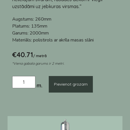
uzstādāmi uz jebkuras virsmas.”
Augstums:
260mm
Platums:
135mm
Garums:
2000mm
Materiāls:
polistirols ar akrīla masas slāni
€
40.71
/ metrā
*Viena gabala garums ir 2 metri.
Pievienot grozam