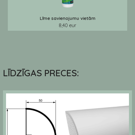
Līme savienojumu vietām
8,40 eur
LĪDZĪGAS PRECES: